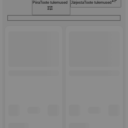
Piira
Toote tulemused
Järjesta
Toote tulemused