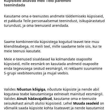
1
Kontakt
Juhised
Tingimused
Prisma Konto
Keel
:
ET
EN
RU