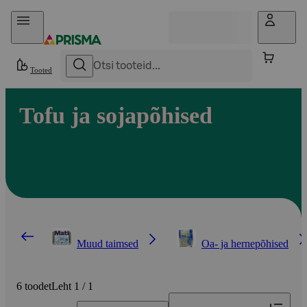
Otse sisu juurde
Tooted
Tofu ja sojapõhised
Muud taimsed
Oa- ja hernepõhised
6 toodet
Leht 1 / 1