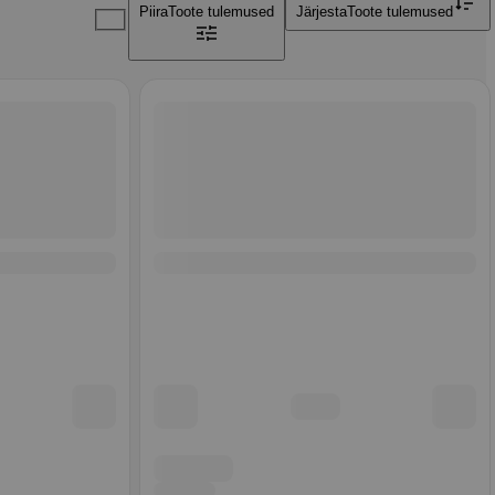
Piira
Toote tulemused
Järjesta
Toote tulemused