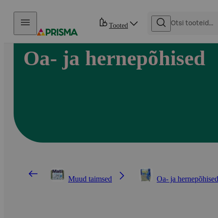
Otse sisu juurde
Tooted
Oa- ja hernepõhised
Muud taimsed
Oa- ja hernepõhise