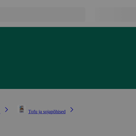
d
Tofu ja sojapõhised