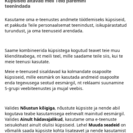
1
Kontakt
Juhised
Tingimused
Prisma Konto
Keel
:
ET
EN
RU