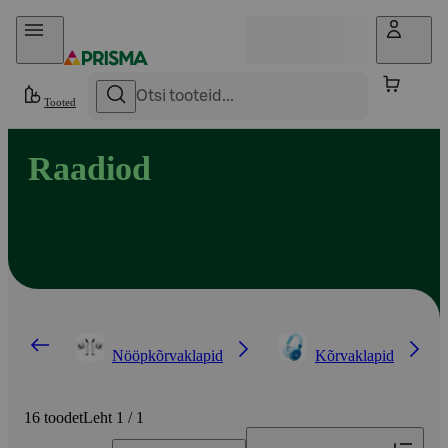
Otse sisu juurde
Tooted
Raadiod
Nööpkõrvaklapid
Kõrvaklapid
16 toodet
Leht 1 / 1