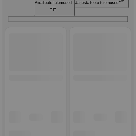
Piira
Toote tulemused
Järjesta
Toote tulemused