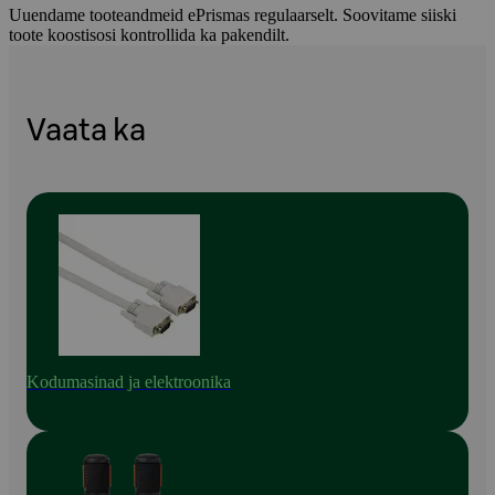
Uuendame tooteandmeid ePrismas regulaarselt. Soovitame siiski
toote koostisosi kontrollida ka pakendilt.
Vaata ka
Kodumasinad ja elektroonika