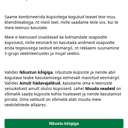
Kontakt
Juhised
Tingimused
Prisma Konto
Keel
:
ET
EN
RU
© 2025, Prisma Peremarket AS. Kõik õigused kaitstud.