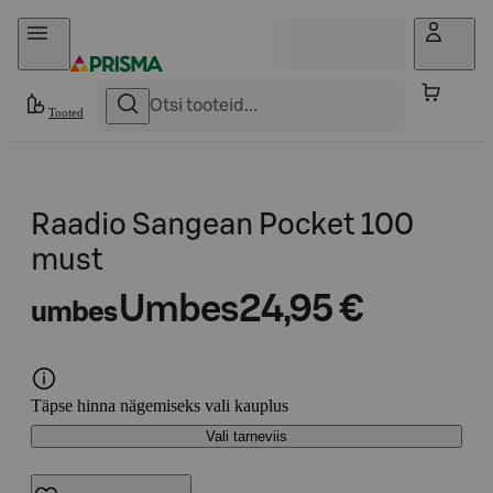
Otse sisu juurde
Tooted
Raadio Sangean Pocket 100
must
Umbes
24,95 €
umbes
Täpse hinna nägemiseks vali kauplus
Vali tarneviis