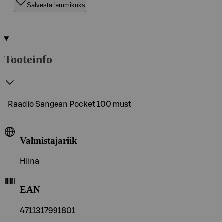
Salvesta lemmikuks
Tooteinfo
Raadio Sangean Pocket 100 must
Valmistajariik
Hiina
EAN
4711317991801