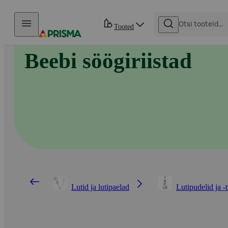
Otse sisu juurde
Tooted
Beebi söögiriistad
Lutid ja lutipaelad
Lutipudelid ja -