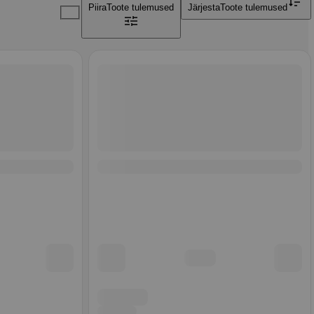
Piira
Toote tulemused
Järjesta
Toote tulemused