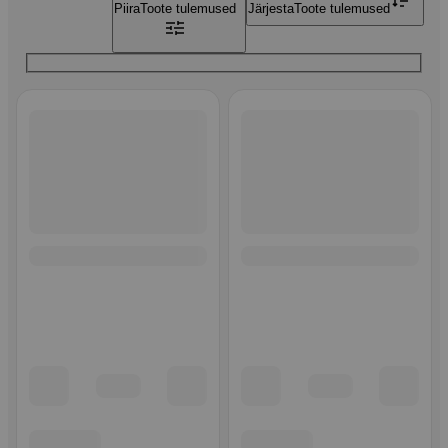
Piira
Toote tulemused
Järjesta
Toote tulemused