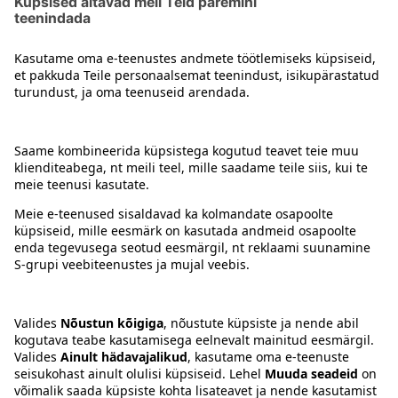
Järgmine
2
3
4
5
1
Kontakt
Juhised
Tingimused
Prisma Konto
Keel
:
ET
EN
RU