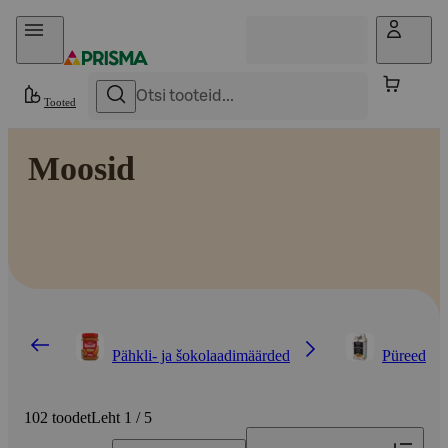
Otse sisu juurde
Tooted
Moosid
Pähkli- ja šokolaadimäärded
Püreed
102 toodet
Leht 1 / 5