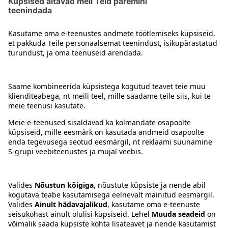
Järgmine
...
2
3
4
8
1
Kontakt
Juhised
Tingimused
Prisma Konto
Keel
:
ET
EN
RU