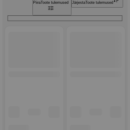
Piira
Toote tulemused
Järjesta
Toote tulemused