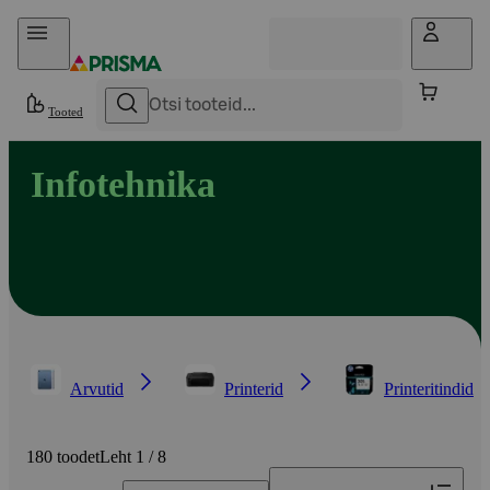
Otse sisu juurde
Tooted
Infotehnika
Arvutid
Printerid
Printeritindid
180 toodet
Leht 1 / 8