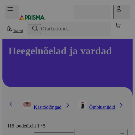
Otse sisu juurde
Tooted
Heegelnõelad ja vardad
Käsitöölõngad
Õmblusniidid
115 toodet
Leht 1 / 5