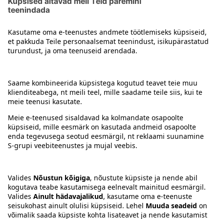
Järgmine
2
3
4
5
1
Kontakt
Juhised
Tingimused
Prisma Konto
Keel
:
ET
EN
RU