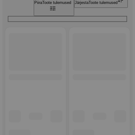
Piira
Toote tulemused
Järjesta
Toote tulemused