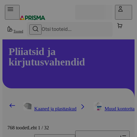
Otse sisu juurde
Tooted
Pliiatsid ja
kirjutusvahendid
Kaaned ja plasttaskud
Muud kontoritar
768 toodet
Leht 1 / 32