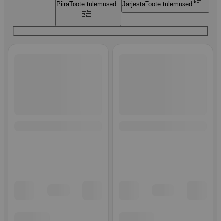
Piira
Toote tulemused
Järjesta
Toote tulemused