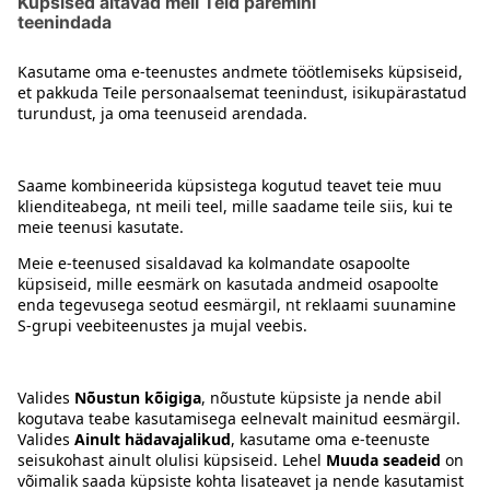
Järgmine
...
2
3
4
32
1
Kontakt
Juhised
Tingimused
Prisma Konto
Keel
:
ET
EN
RU