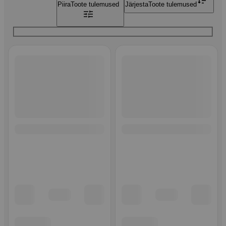
Piira
Toote tulemused
Järjesta
Toote tulemused