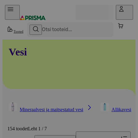
Otse sisu juurde
Tooted
Vesi
Mineraalvesi ja maitsestatud vesi
Allikavesi
154 toodet
Leht 1 / 7