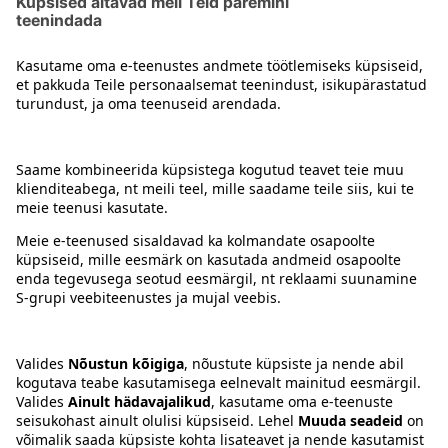
Järgmine
...
2
3
4
7
1
Kontakt
Juhised
Tingimused
Prisma Konto
Keel
:
ET
EN
RU