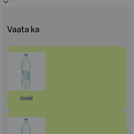
Vaata ka
Joogid