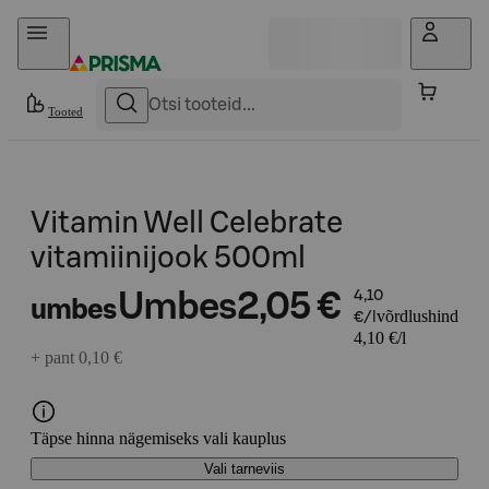
Otse sisu juurde
Tooted
Vitamin Well Celebrate
vitamiinijook 500ml
Umbes
2,05 €
4,10
umbes
võrdlushind
€/l
4,10 €/l
+ pant 0,10 €
Täpse hinna nägemiseks vali kauplus
Vali tarneviis