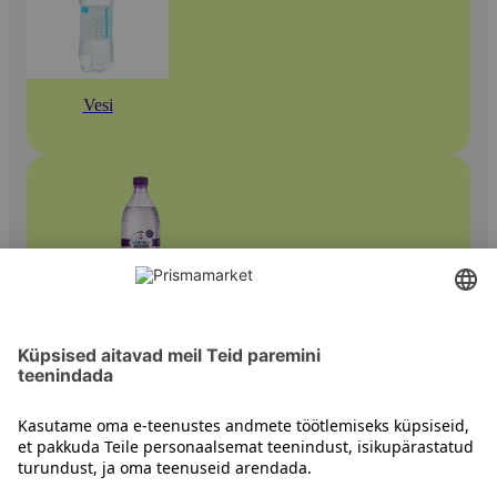
Vesi
Mineraalvesi ja maitsestatud vesi