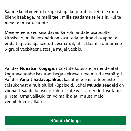
Kontakt
Juhised
Tingimused
Prisma Konto
Keel
:
ET
EN
RU
© 2025, Prisma Peremarket AS. Kõik õigused kaitstud.