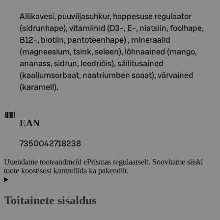
Allikavesi, puuviljasuhkur, happesuse regulaator
(sidrunhape), vitamiinid (D3-, E-, niatsiin, foolhape,
B12-, biotiin, pantoteenhape) , mineraalid
(magneesium, tsink, seleen), lõhnaained (mango,
ananass, sidrun, leedriõis), säilitusained
(kaaliumsorbaat, naatriumben soaat), värvained
(karamell).
EAN
7350042718238
Uuendame tooteandmeid ePrismas regulaarselt. Soovitame siiski
toote koostisosi kontrollida ka pakendilt.
Toitainete sisaldus