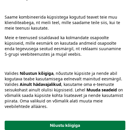
Kontakt
Juhised
Tingimused
Prisma Konto
Keel
:
ET
EN
RU
© 2025, Prisma Peremarket AS. Kõik õigused kaitstud.