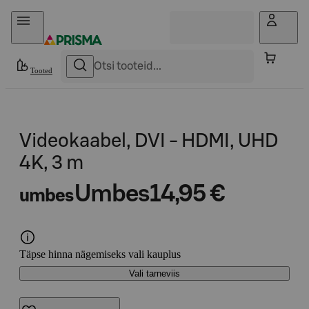
Otse sisu juurde
Tooted
Videokaabel, DVI - HDMI, UHD
4K, 3 m
Umbes
14,95 €
umbes
Täpse hinna nägemiseks vali kauplus
Vali tarneviis