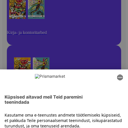
Kirja- ja kontoritarbed
Pliiatsid ja kirjutusvahendid