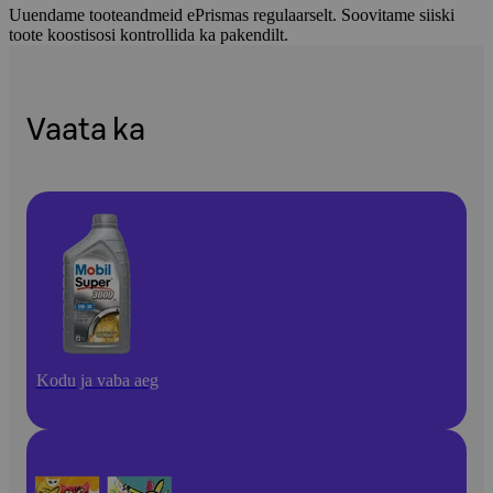
Uuendame tooteandmeid ePrismas regulaarselt. Soovitame siiski
toote koostisosi kontrollida ka pakendilt.
Vaata ka
Kodu ja vaba aeg