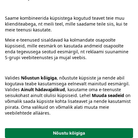
Kontakt
Juhised
Tingimused
Prisma Konto
Keel
:
ET
EN
RU
© 2025, Prisma Peremarket AS. Kõik õigused kaitstud.