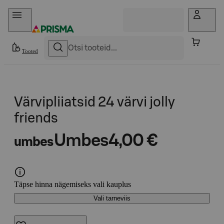
Otse sisu juurde
Tooted
Värvipliiatsid 24 värvi jolly
friends
Umbes
4,00 €
umbes
Täpse hinna nägemiseks vali kauplus
Vali tarneviis