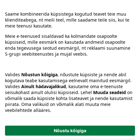
Kontakt
Juhised
Tingimused
Prisma Konto
Keel
:
ET
EN
RU
© 2025, Prisma Peremarket AS. Kõik õigused kaitstud.