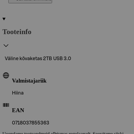
Tooteinfo
Väline kõvaketas 2TB USB 3.0
Valmistajariik
Hiina
EAN
0718037855363
Uuendame tooteandmeid ePrismas regulaarselt. Soovitame siiski