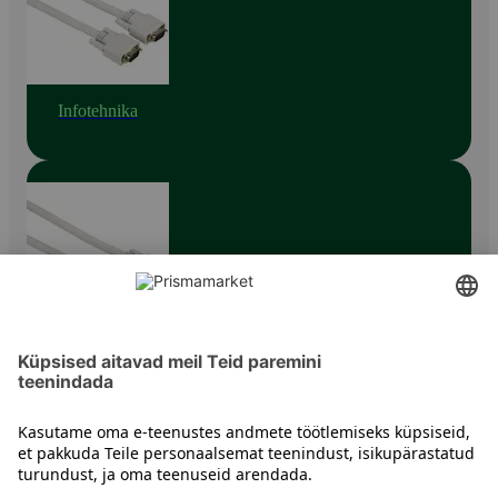
Infotehnika
IT tarvikud