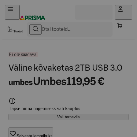
Otse sisu juurde
Tooted
Ei ole saadaval
Väline kõvaketas 2TB USB 3.0
Umbes
119,95 €
umbes
Täpse hinna nägemiseks vali kauplus
Vali tarneviis
Salvesta lemmikuks