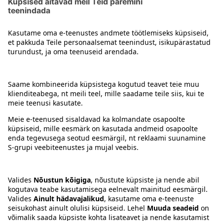
Kontakt
Juhised
Tingimused
Prisma Konto
Keel
:
ET
EN
RU