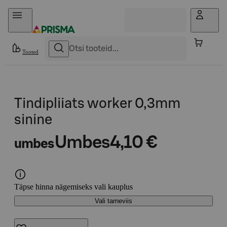
Otse sisu juurde
Tooted
Tindipliiats worker 0,3mm
sinine
Umbes
4,10 €
umbes
Täpse hinna nägemiseks vali kauplus
Vali tarneviis