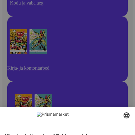
Kodu ja vaba aeg
Kirja- ja kontoritarbed
Pliiatsid ja kirjutusvahendid