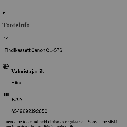
Tooteinfo
Tindikassett Canon CL-576
Valmistajariik
Hiina
EAN
4549292192650
Uuendame tooteandmeid ePrismas regulaarselt. Soovitame siiski
toote koostisosi kontrollida ka pakendilt.