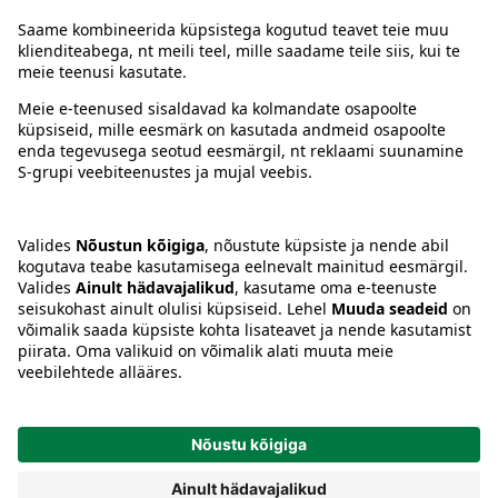
Juhised
Tingimused
Prisma Konto
Keel
:
ET
EN
RU
© 2025, Prisma Peremarket AS. Kõik õigused kaitstud.