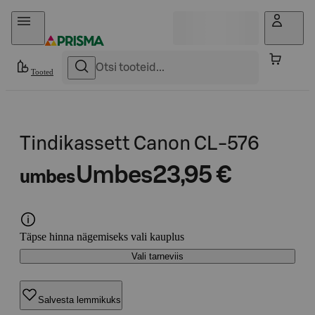
Otse sisu juurde
Tooted
Tindikassett Canon CL-576
Umbes
23,95 €
umbes
Täpse hinna nägemiseks vali kauplus
Vali tarneviis
Salvesta lemmikuks