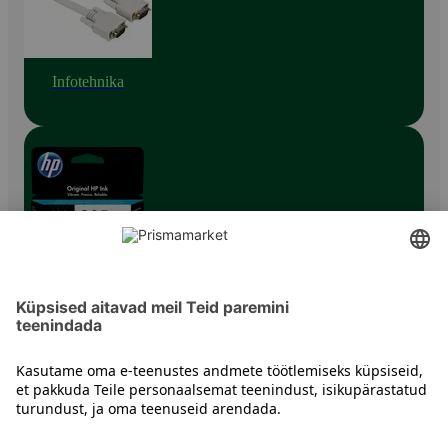
Infotehnika
Printeritindid
Kontakt