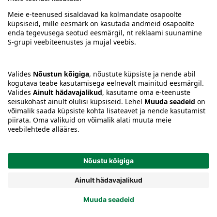
Tingimused
Prisma Konto
Keel
:
ET
EN
RU
© 2025, Prisma Peremarket AS. Kõik õigused kaitstud.