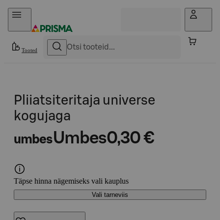
Otse sisu juurde
Tooted
Pliiatsiteritaja universe
kogujaga
Umbes
0,30 €
umbes
Täpse hinna nägemiseks vali kauplus
Vali tarneviis