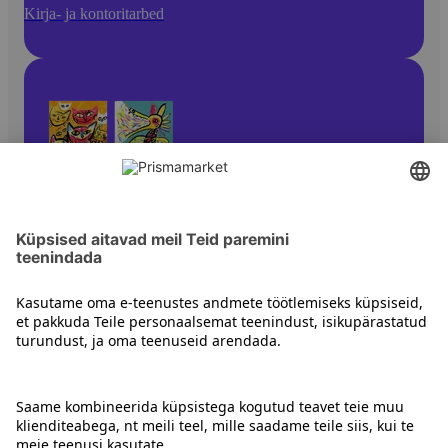
Kirja- ja kontoritarbed
Pliiatsid ja kirjutusvahendid
Kontakt
Juhised