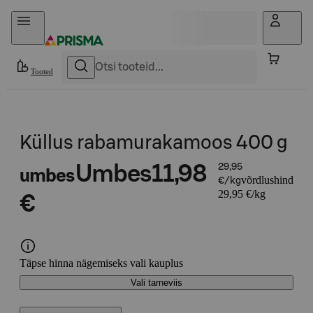
Otse sisu juurde
Tooted
Küllus rabamurakamoos 400 g
Umbes
11,98
29,95
umbes
võrdlushind
€/kg
29,95 €/kg
€
Täpse hinna nägemiseks vali kauplus
Vali tarneviis