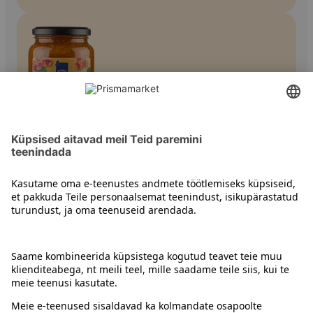
Moosid
Kontakt
Juhised