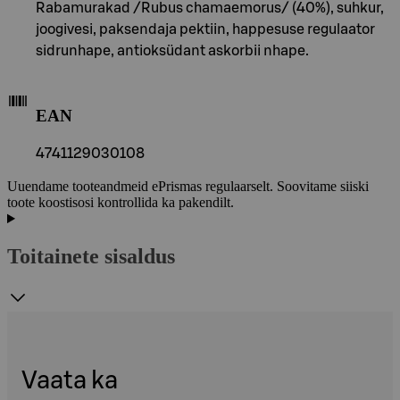
Rabamurakad /Rubus chamaemorus/ (40%), suhkur,
joogivesi, paksendaja pektiin, happesuse regulaator
sidrunhape, antioksüdant askorbii nhape.
EAN
4741129030108
Uuendame tooteandmeid ePrismas regulaarselt. Soovitame siiski
toote koostisosi kontrollida ka pakendilt.
Toitainete sisaldus
Vaata ka