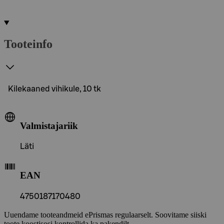
Tooteinfo
Kilekaaned vihikule, 10 tk
Valmistajariik
Läti
EAN
4750187170480
Uuendame tooteandmeid ePrismas regulaarselt. Soovitame siiski
toote koostisosi kontrollida ka pakendilt.