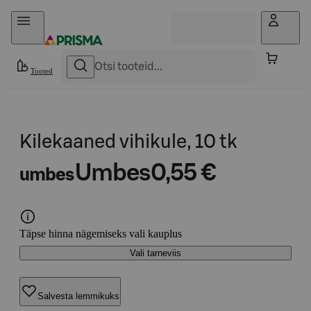
Otse sisu juurde
Tooted
Kilekaaned vihikule, 10 tk
Umbes
0,55 €
umbes
Täpse hinna nägemiseks vali kauplus
Vali tarneviis
Salvesta lemmikuks