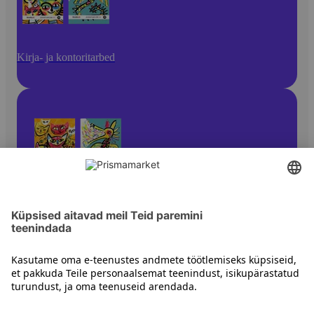
Kirja- ja kontoritarbed
Pliiatsid ja kirjutusvahendid
Kontakt