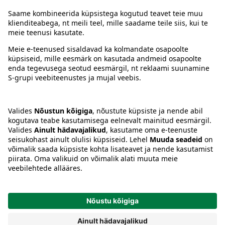
Juhised
Tingimused
Prisma Konto
Keel
:
ET
EN
RU
© 2025, Prisma Peremarket AS. Kõik õigused kaitstud.