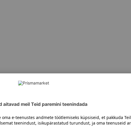
siiski toote koostisosi kontrollida ka pakendilt.