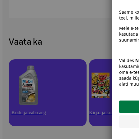
Vaata ka
Kodu ja vaba aeg
Kirja- ja kontoritarbed