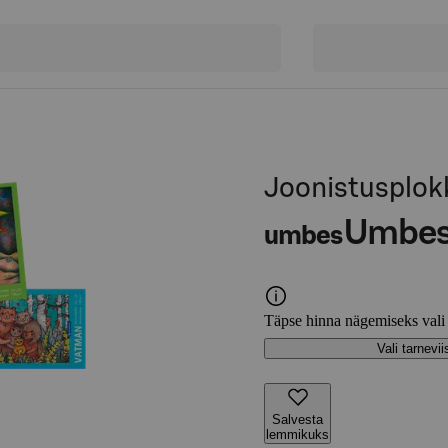
Joonistusplokk
Umbe
umbes
Täpse hinna nägemiseks vali
Vali tarnevii
Salvesta
lemmikuks