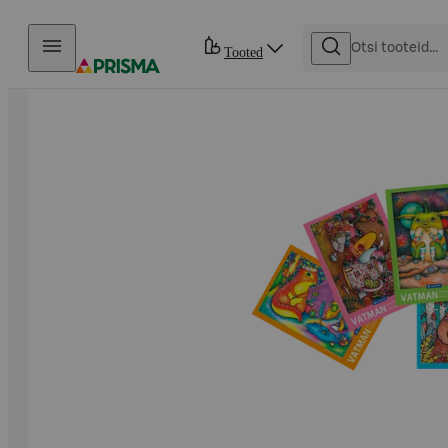
Otse sisu juurde
Tooted