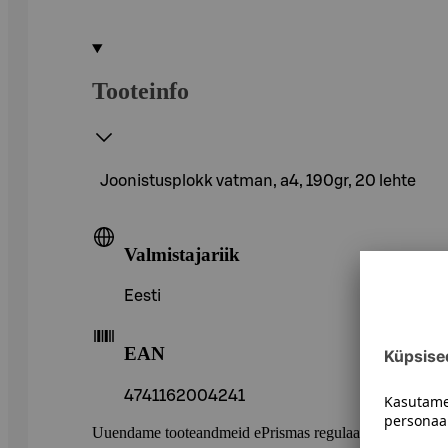
Tooteinfo
Joonistusplokk vatman, a4, 190gr, 20 lehte
Valmistajariik
Eesti
EAN
4741162004241
Uuendame tooteandmeid ePrismas regulaarselt. Soovitame 