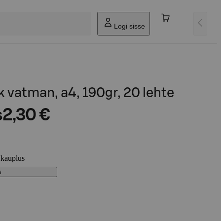
Logi sisse
 vatman, a4, 190gr, 20 lehte
s
2,30 €
 kauplus
s