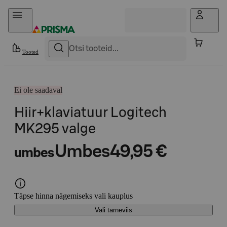
Otse sisu juurde
Tooted
Ei ole saadaval
Hiir+klaviatuur Logitech
MK295 valge
Umbes
49,95 €
umbes
Täpse hinna nägemiseks vali kauplus
Vali tarneviis