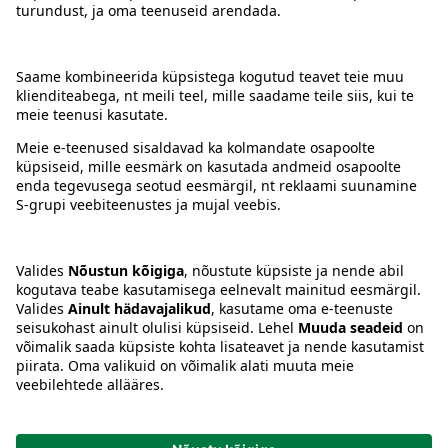
Kontakt
Juhised
Tingimused
Prisma Konto
Keel
:
ET
EN
RU
© 2025, Prisma Peremarket AS. Kõik õigused kaitstud.