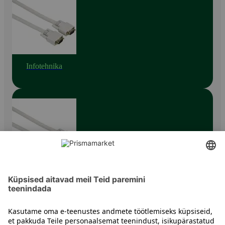
Infotehnika
IT tarvikud