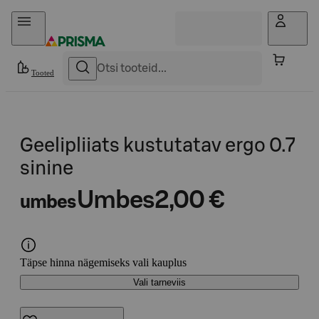
Otse sisu juurde
Tooted
Geelipliiats kustutatav ergo 0.7
sinine
Umbes
2,00 €
umbes
Täpse hinna nägemiseks vali kauplus
Vali tarneviis