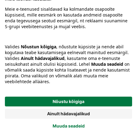
Tingimused
Prisma Konto
Keel
:
ET
EN
RU
© 2025, Prisma Peremarket AS. Kõik õigused kaitstud.