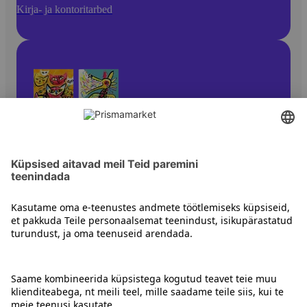
Kirja- ja kontoritarbed
Pliiatsid ja kirjutusvahendid
Kontakt
Juhised