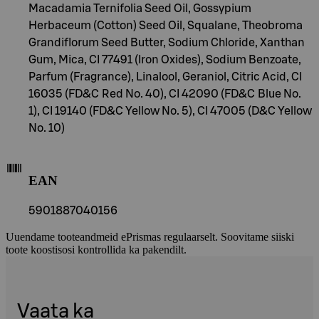
Macadamia Ternifolia Seed Oil, Gossypium
Herbaceum (Cotton) Seed Oil, Squalane, Theobroma
Grandiflorum Seed Butter, Sodium Chloride, Xanthan
Gum, Mica, CI 77491 (Iron Oxides), Sodium Benzoate,
Parfum (Fragrance), Linalool, Geraniol, Citric Acid, CI
16035 (FD&C Red No. 40), CI 42090 (FD&C Blue No.
1), CI 19140 (FD&C Yellow No. 5), CI 47005 (D&C Yellow
No. 10)
EAN
5901887040156
Uuendame tooteandmeid ePrismas regulaarselt. Soovitame siiski
toote koostisosi kontrollida ka pakendilt.
Vaata ka