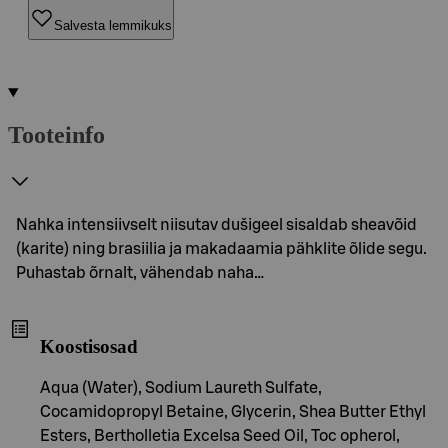
Salvesta lemmikuks
Tooteinfo
Nahka intensiivselt niisutav dušigeel sisaldab sheavõid
(karite) ning brasiilia ja makadaamia pähklite õlide segu.
Puhastab õrnalt, vähendab naha…
Koostisosad
Aqua (Water), Sodium Laureth Sulfate,
Cocamidopropyl Betaine, Glycerin, Shea Butter Ethyl
Esters, Bertholletia Excelsa Seed Oil, Toc opherol,