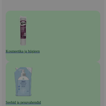
Kosmeetika ja hügieen
Seebid ja pesuvahendid