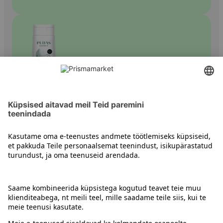
Naiste dušigeelid
Kontakt
Juhised