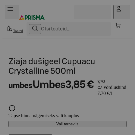
Otse sisu juurde
Tooted
Ziaja dušigeel Cupuacu
Crystalline 500ml
Umbes
3,85 €
7,70
umbes
võrdlushind
€/l
7,70 €/l
Täpse hinna nägemiseks vali kauplus
Vali tarneviis