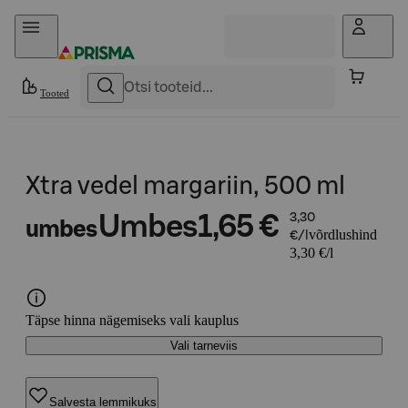
Otse sisu juurde
Tooted
Xtra vedel margariin, 500 ml
Umbes
1,65 €
3,30
umbes
võrdlushind
€/l
3,30 €/l
Täpse hinna nägemiseks vali kauplus
Vali tarneviis
Salvesta lemmikuks