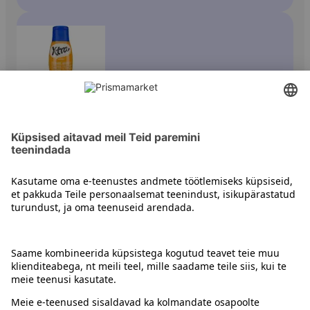
Vedel margariin
Kontakt
Juhised