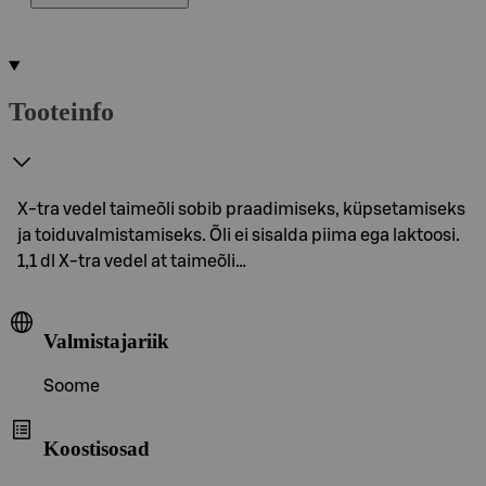
Tooteinfo
X-tra vedel taimeõli sobib praadimiseks, küpsetamiseks
ja toiduvalmistamiseks. Õli ei sisalda piima ega laktoosi.
1,1 dl X-tra vedel at taimeõli…
Valmistajariik
Soome
Koostisosad