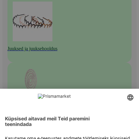
Juuksed ja juuksehooldus
Muud soengustiilitooted