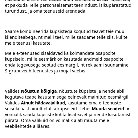
Kontakt
Juhised
Tingimused
Prisma Konto
Keel
:
ET
EN
RU
© 2025, Prisma Peremarket AS. Kõik õigused kaitstud.