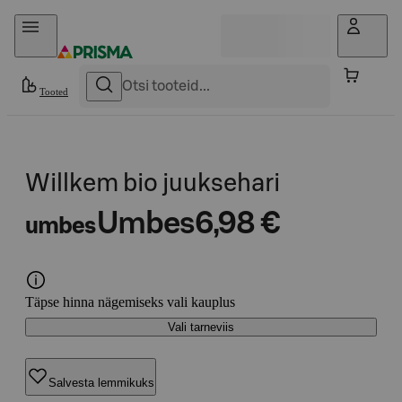
Otse sisu juurde
Tooted
Willkem bio juuksehari
Umbes
6,98 €
umbes
Täpse hinna nägemiseks vali kauplus
Vali tarneviis
Salvesta lemmikuks