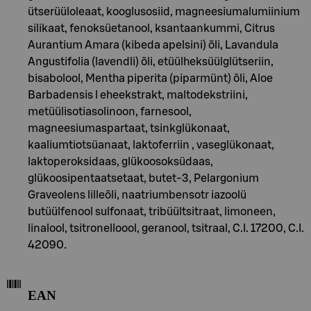
ütserüüloleaat, kooglusosiid, magneesiumalumiinium
silikaat, fenoksüetanool, ksantaankummi, Citrus
Aurantium Amara (kibeda apelsini) õli, Lavandula
Angustifolia (lavendli) õli, etüülheksüülglütseriin,
bisabolool, Mentha piperita (piparmünt) õli, Aloe
Barbadensis l eheekstrakt, maltodekstriini,
metüülisotiasolinoon, farnesool,
magneesiumaspartaat, tsinkglükonaat,
kaaliumtiotsüanaat, laktoferriin , vaseglükonaat,
laktoperoksidaas, glükoosoksüdaas,
glükoosipentaatsetaat, butet-3, Pelargonium
Graveolens lilleõli, naatriumbensotr iazoolü
butüülfenool sulfonaat, tribüültsitraat, limoneen,
linalool, tsitronelloool, geranool, tsitraal, C.I. 17200, C.I.
42090.
EAN