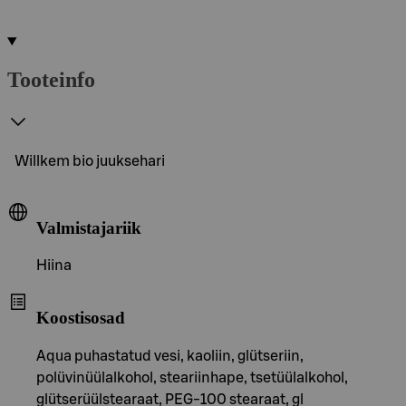
Tooteinfo
Willkem bio juuksehari
Valmistajariik
Hiina
Koostisosad
Aqua puhastatud vesi, kaoliin, glütseriin,
polüvinüülalkohol, steariinhape, tsetüülalkohol,
glütserüülstearaat, PEG-100 stearaat, gl