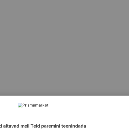
oos, Adipiinhape/ Neopentüülglükool/ Trimellitanhüdriidi koop
polümeer, Stearalkooniumbentoniiit, N-butüülalkohol, Stüreen
butüraat. Võib sisaldada: Ci 77891, Ci 77266 (Nano), Ci 7426