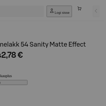
Logi sisse
elakk 54 Sanity Matte Effect
s
2,78 €
 kauplus
s