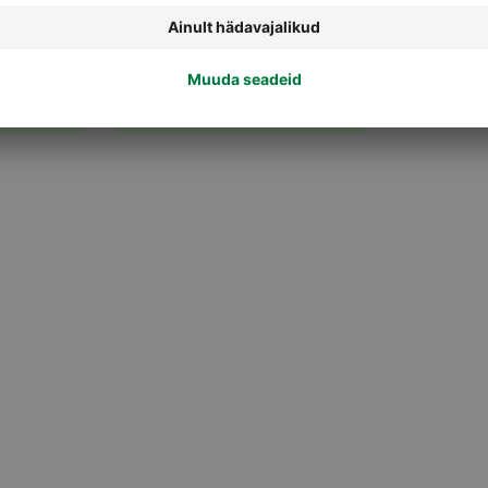
Küünelakid ja muud küünetooted