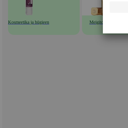
Kosmeetika ja hügieen
Meigitooted