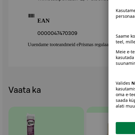
EAN
0000047470309
Uuendame tooteandmeid ePrismas regulaarselt. Soovitame 
Vaata ka