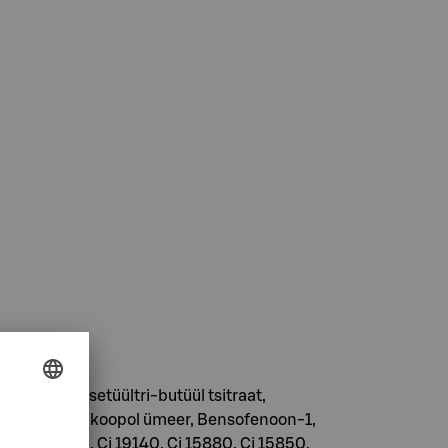
olümeer, Atsetüültri-butüül tsitraat,
/ Akrülaatide koopol ümeer, Bensofenoon-1,
0, Ci 7 4160, Ci 19140, Ci 15880, Ci 15850.