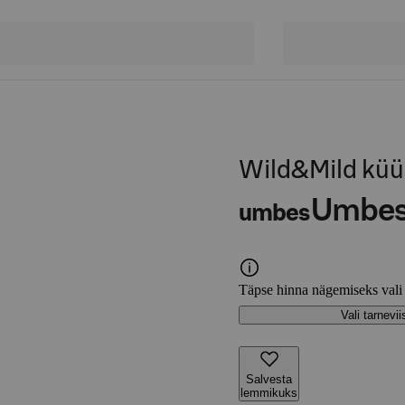
Wild&Mild küün
Umbe
umbes
Täpse hinna nägemiseks vali
Vali tarnevii
Salvesta
lemmikuks