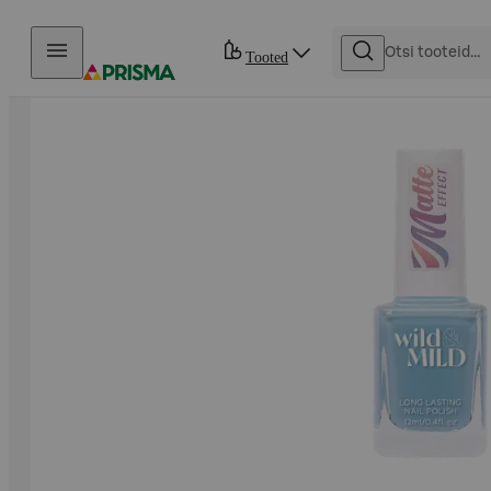
Otse sisu juurde
Tooted