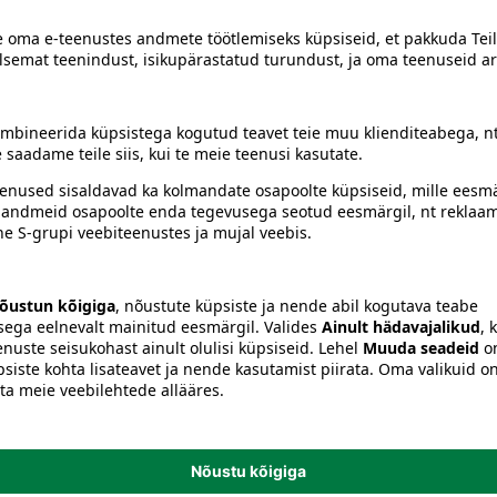
siiski toote koostisosi kontrollida ka pakendilt.