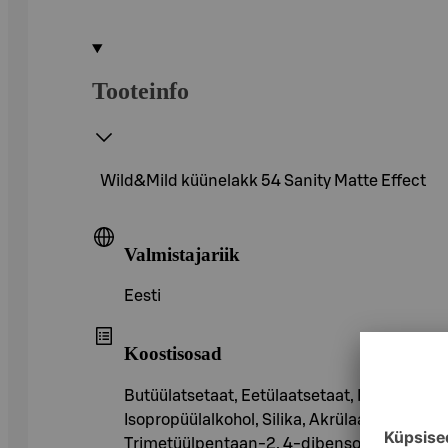
Tooteinfo
Wild&Mild küünelakk 54 Sanity Matte Effect
Valmistajariik
Eesti
Koostisosad
Butüülatsetaat, Eetülaatsetaat, Nitrotsellul
Isopropüülalkohol, Silika, Akrülaatide koo
Trimetüülpentaan-2, 4-dibensoaat, Polüvinüül