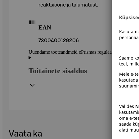
reaktsioone ja talumatust.
EAN
7300400129206
Uuendame tooteandmeid ePrismas regulaarselt. Soovitame 
Toitainete sisaldus
Vaata ka