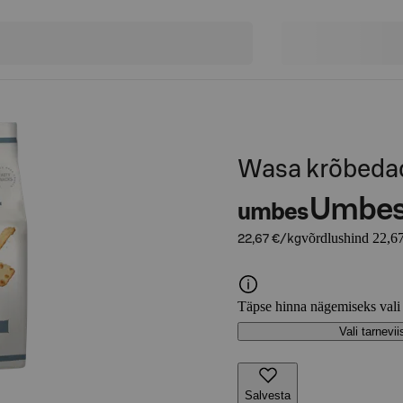
Wasa krõbedad
Umbe
umbes
võrdlushind 22,6
22,67 €/kg
Täpse hinna nägemiseks vali
Vali tarnevii
Salvesta