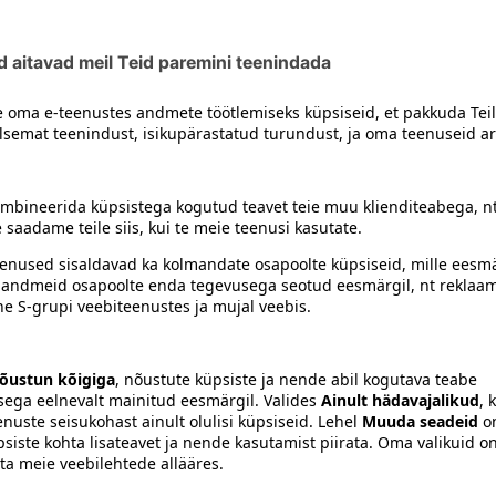
siiski toote koostisosi kontrollida ka pakendilt.