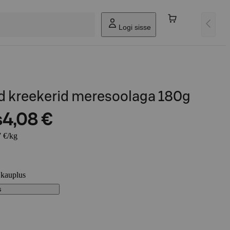
Logi sisse
 kreekerid meresoolaga 180g
s
4,08 €
7 €/kg
 kauplus
s