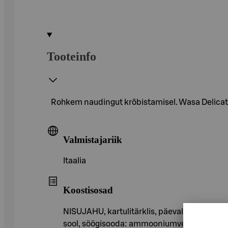
Tooteinfo
Rohkem naudingut krõbistamisel. Wasa Delicate
Valmistajariik
Itaalia
Koostisosad
NISUJAHU, kartulitärklis, päevalilleõli, LÕS
sool, söögisooda: ammooniumvesinikkarbonaat