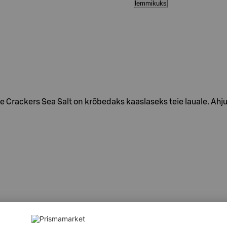
lemmikuks
 Crackers Sea Salt on krõbedaks kaaslaseks teie lauale. Ahj
SIPIIMAPULBER, oliiviõli (6 , 6%), modifitseeritud maisitärkli
. Võib sisaldada pähklite, sojaubade ja munade jääke. Esilet