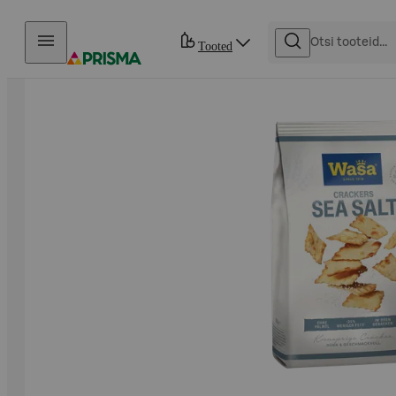
Otse sisu juurde
Tooted