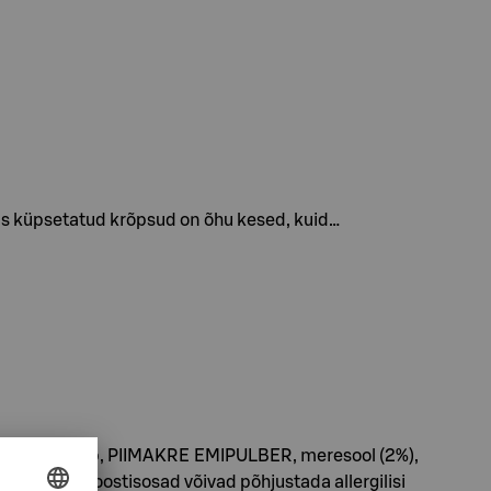
us küpsetatud krõpsud on õhu kesed, kuid…
s, glükoosisiirup, PIIMAKRE EMIPULBER, meresool (2%),
õst etud koostisosad võivad põhjustada allergilisi