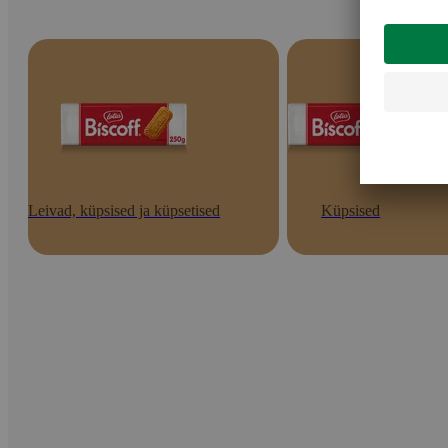
Leivad, küpsised ja küpsetised
Küpsised