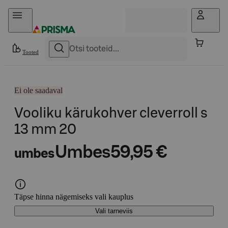
Otse sisu juurde
Tooted
Ei ole saadaval
Vooliku kärukohver cleverroll s
13 mm 20
Umbes
59,95 €
umbes
Täpse hinna nägemiseks vali kauplus
Vali tarneviis