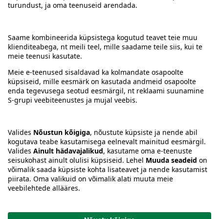
Kontakt
Juhised
Tingimused
Prisma Konto
Keel
:
ET
EN
RU
© 2025, Prisma Peremarket AS. Kõik õigused kaitstud.