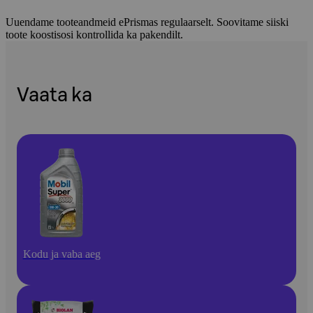
Uuendame tooteandmeid ePrismas regulaarselt. Soovitame siiski
toote koostisosi kontrollida ka pakendilt.
Vaata ka
Kodu ja vaba aeg