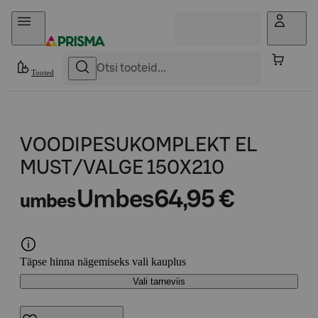
Otse sisu juurde
Tooted
VOODIPESUKOMPLEKT EL
MUST/VALGE 150X210
Umbes
64,95 €
umbes
Täpse hinna nägemiseks vali kauplus
Vali tarneviis