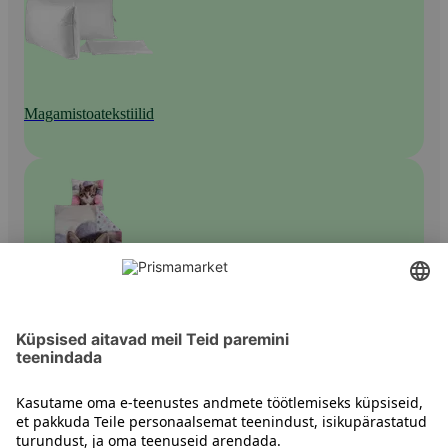
Magamistoatekstiilid
Tekikotid