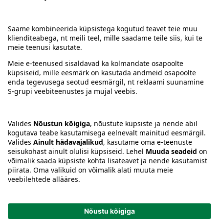
Kontakt
Juhised
Tingimused
Prisma Konto
Keel
:
ET
EN
RU
© 2025, Prisma Peremarket AS. Kõik õigused kaitstud.