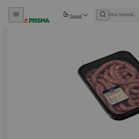
Otse sisu juurde
Tooted