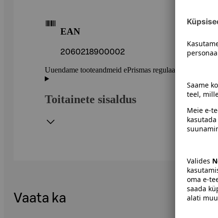
EAN
2060218900002
Uuendame tooteandmeid ePrismas regulaarselt. Soovitame 
Toitainete sisaldus
Vaata ka