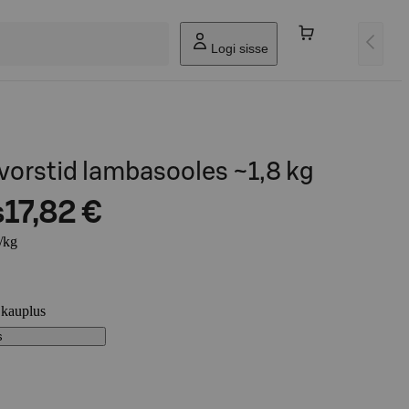
Logi sisse
lvorstid lambasooles ~1,8 kg
s
17,82 €
/kg
 kauplus
s