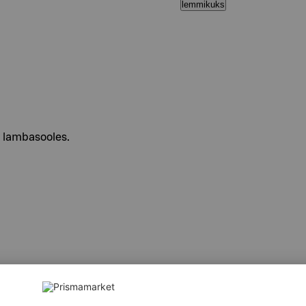
lemmikuks
d lambasooles.
, maitsetaimede ja vürtside segu (sh SINEP), dekstroos, lõhna-j