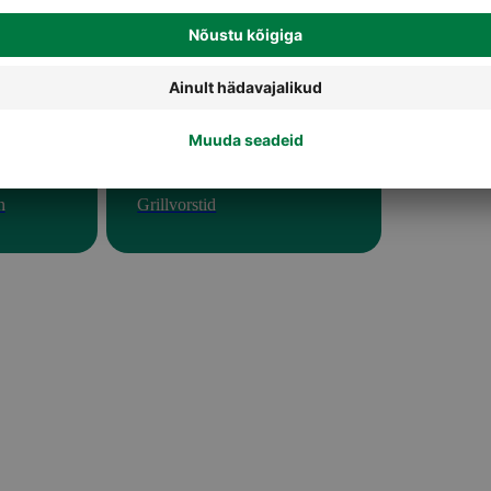
n
Grillvorstid