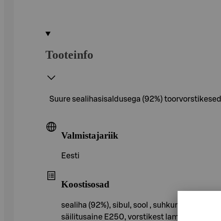
Tooteinfo
Suure sealihasisaldusega (92%) toorvorstikese
Valmistajariik
Eesti
Koostisosad
sealiha (92%), sibul, sool , suhkur , äädikas
säilitusaine E250, vorstikest lambasool