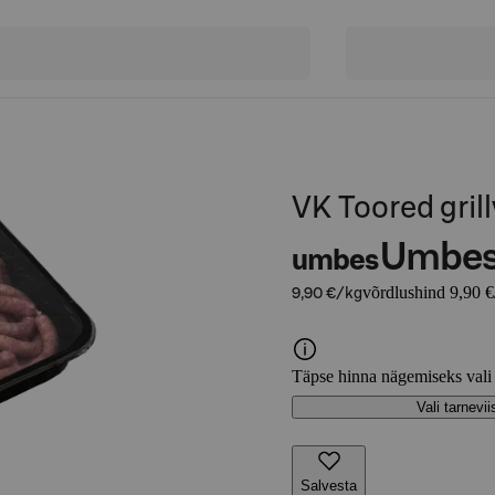
VK Toored gril
Umbe
umbes
võrdlushind 9,90 €
9,90 €/kg
Täpse hinna nägemiseks vali
Vali tarnevii
Salvesta