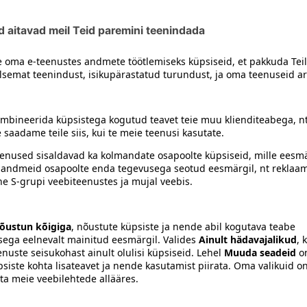
siiski toote koostisosi kontrollida ka pakendilt.