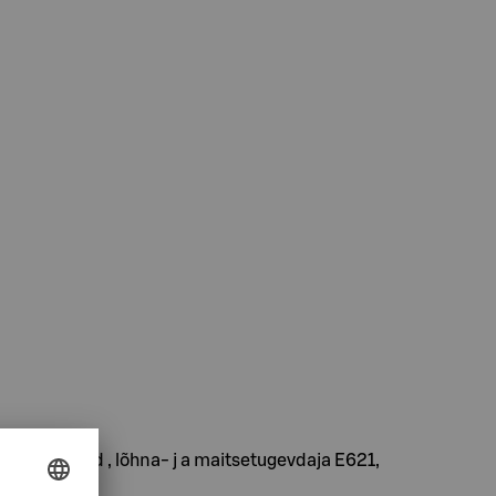
a maitseained , lõhna- j a maitsetugevdaja E621,