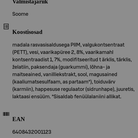
Valmistajariik
Soome
Koostisosad
madala rasvasisaldusega PIIM, valgukontsentraat
(PETT), vesi, vaarikapüree 2, 8%, vaarikamahl
kontsentraadist 1, 7%, modifitseeritud t ärklis, tärklis,
želatiin, paksendaja (guarkummi), lõhna- ja
maitseained, vanilliekstrakt, sool, magusained
(kaaliumatsesulfaam, as partaam*), toiduvärv
(karmiin), happesuse regulaator (sidrunhape), juuretis,
laktaasi ensüüm. *Sisaldab fenüülalaniini allikat.
EAN
6408432001123