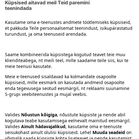
Kontakt
Juhised
Tingimused
Prisma Konto
Keel
:
ET
EN
RU