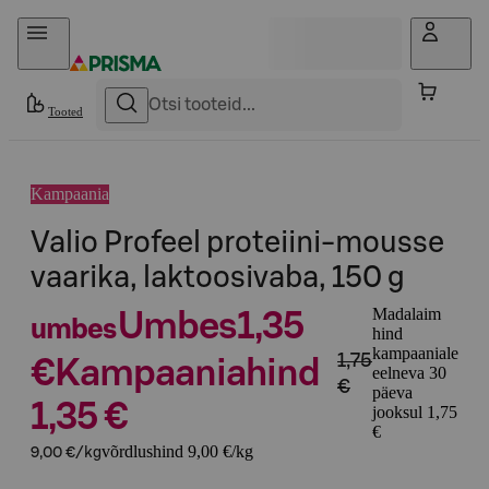
Otse sisu juurde
Tooted
Kampaania
Valio Profeel proteiini-mousse
vaarika, laktoosivaba, 150 g
Madalaim
Umbes
1,35
umbes
hind
kampaaniale
1,75
€
Kampaaniahind
eelneva 30
€
päeva
1,35 €
jooksul 1,75
€
võrdlushind 9,00 €/kg
9,00 €/kg