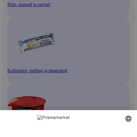
Piim, munad ja rasvad
Kohupiim, puding ja magustoit
Pudingid