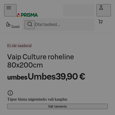
Otse sisu juurde
Tooted
Ei ole saadaval
Vaip Culture roheline
80x200cm
Umbes
39,90 €
umbes
Täpse hinna nägemiseks vali kauplus
Vali tarneviis