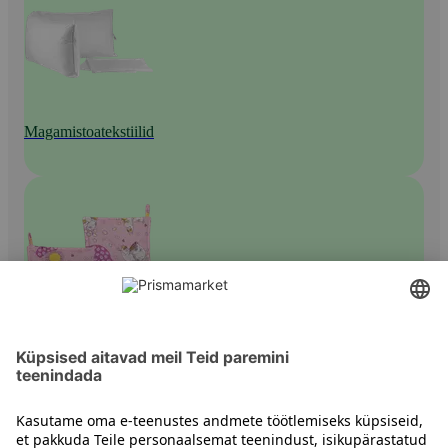
Magamistoatekstiilid
Muud vooditekstiilid