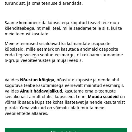
Kontakt
Juhised
Tingimused
Prisma Konto
Keel
:
ET
EN
RU
© 2025, Prisma Peremarket AS. Kõik õigused kaitstud.