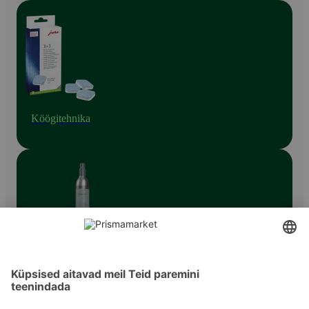
Köögitehnika
Muud väikesed köögiseadmed