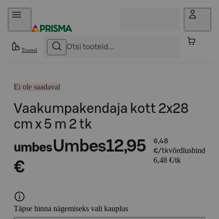
Otse sisu juurde
Tooted
Ei ole saadaval
Vaakumpakendaja kott 2x28
cm x 5 m 2 tk
Umbes
12,95
6,48
umbes
võrdlushind
€/tk
6,48 €/tk
€
Täpse hinna nägemiseks vali kauplus