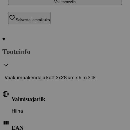
Vali tarneviis
Salvesta lemmikuks
Tooteinfo
Vaakumpakendaja kott 2x28 cm x 5 m 2 tk
Valmistajariik
Hiina
EAN