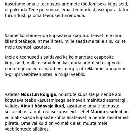
Kontakt
Juhised
Tingimused
Prisma Konto
Keel
:
ET
EN
RU