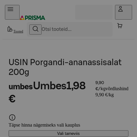
Otse sisu juurde
Tooted
USIN Porgandi-ananassisalat
200g
Umbes
1,98
9,90
umbes
võrdlushind
€/kg
9,90 €/kg
€
Täpse hinna nägemiseks vali kauplus
Vali tarneviis