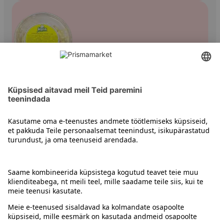
Einesalatid
Kontakt
Juhised