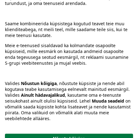
Kontakt
Juhised
Tingimused
Prisma Konto
Keel
:
ET
EN
RU
© 2025, Prisma Peremarket AS. Kõik õigused kaitstud.