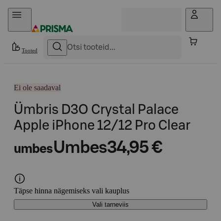
Otse sisu juurde
Tooted
Ei ole saadaval
Ümbris D3O Crystal Palace
Apple iPhone 12/12 Pro Clear
Umbes
34,95 €
umbes
Täpse hinna nägemiseks vali kauplus
Vali tarneviis