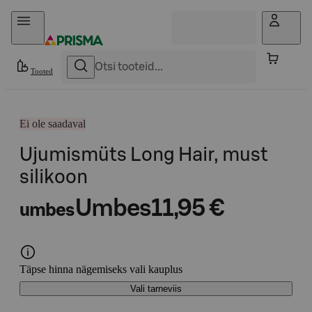
Otse sisu juurde
Tooted
Ei ole saadaval
Ujumismüts Long Hair, must
silikoon
Umbes
11,95 €
umbes
Täpse hinna nägemiseks vali kauplus
Vali tarneviis