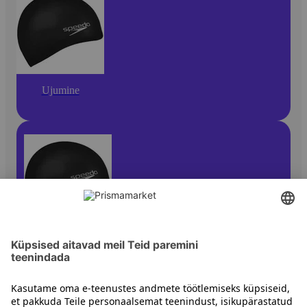
Ujumine
Ujumisprillid ja -mütsid