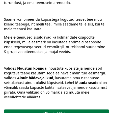
Kontakt
Juhised
Tingimused
Prisma Konto
Keel
:
ET
EN
RU
© 2025, Prisma Peremarket AS. Kõik õigused kaitstud.