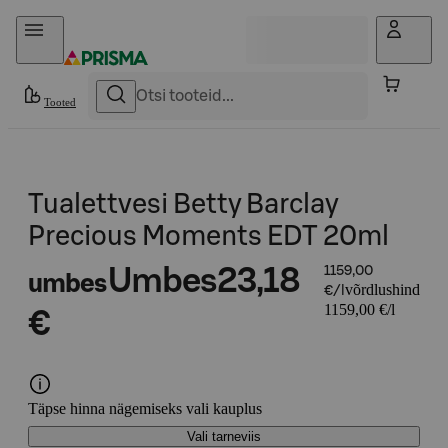
Otse sisu juurde
Tooted
Tualettvesi Betty Barclay
Precious Moments EDT 20ml
Umbes
23,18
1159,00
umbes
võrdlushind
€/l
1159,00 €/l
€
Täpse hinna nägemiseks vali kauplus
Vali tarneviis