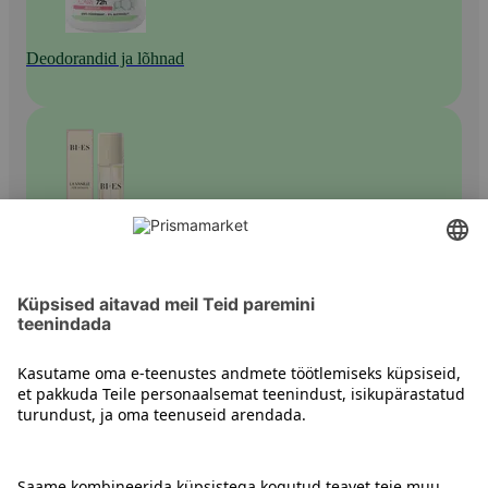
Deodorandid ja lõhnad
Naiste lõhnad
Kontakt