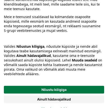
Juhised
Tingimused
Prisma Konto
Keel
:
ET
EN
RU
© 2025, Prisma Peremarket AS. Kõik õigused kaitstud.