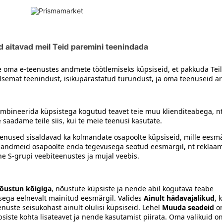
siiski toote koostisosi kontrollida ka pakendilt.