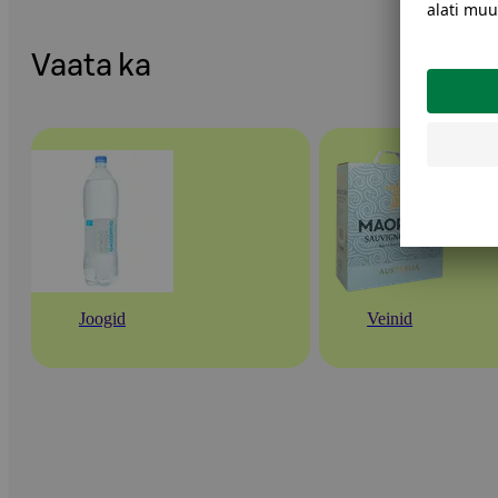
Vaata ka
Joogid
Veinid