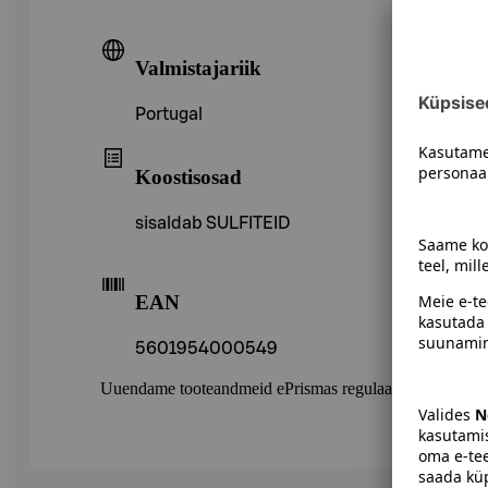
Valmistajariik
Portugal
Koostisosad
sisaldab SULFITEID
EAN
5601954000549
Uuendame tooteandmeid ePrismas regulaarselt. Soovitame 