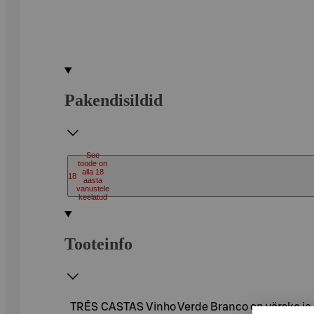
Pakendisildid
See
toode on
alla 18
18
aasta
vanustele
keelatud
Tooteinfo
TRÊS CASTAS Vinho Verde Branco on värske ja ke