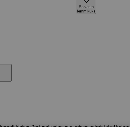
Salvesta
lemmikuks
rgelt kihisev Portugali valge vein, mis on valmistatud kolme 