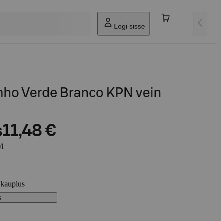
Logi sisse
nho Verde Branco KPN vein
s
11,48 €
/l
 kauplus
s