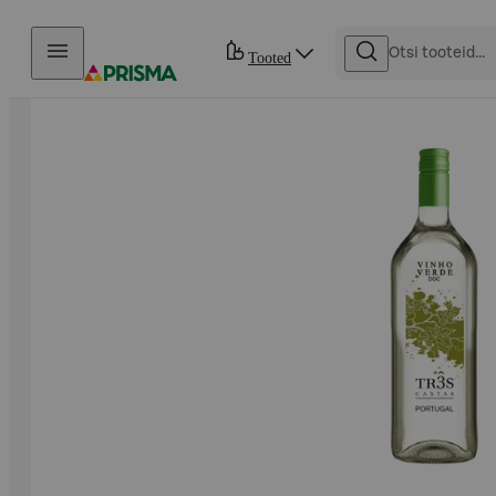
Otse sisu juurde
Tooted