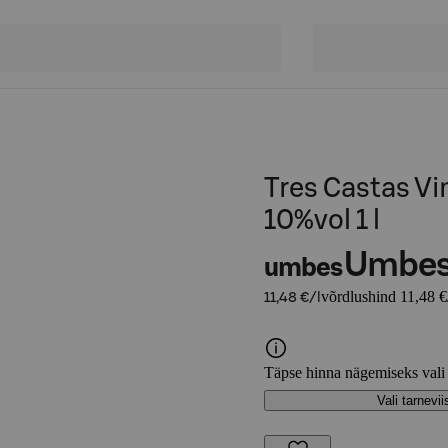
Tres Castas Vi
10%vol 1 l
Umbe
umbes
võrdlushind 11,48 €
11,48 €/l
Täpse hinna nägemiseks vali
Vali tarnevii