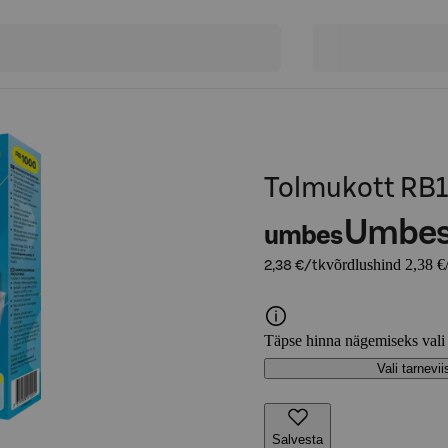
Tolmukott RB1
Umbe
umbes
võrdlushind 2,38 €
2,38 €/tk
Täpse hinna nägemiseks vali
Vali tarnevii
Salvesta