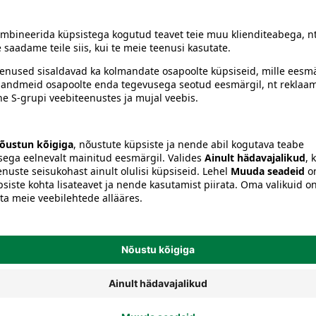
siiski toote koostisosi kontrollida ka pakendilt.
Tolmuimejakotid