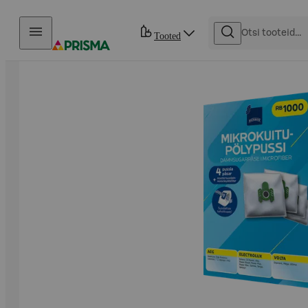
Otse sisu juurde
Tooted