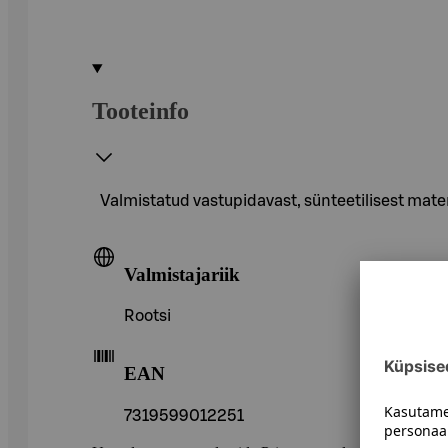
Tooteinfo
Valmistatud vastupidavast, sünteetilisest materj
Valmistajariik
Rootsi
EAN
7319599012251