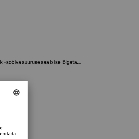
k -sobiva suuruse saa b ise lõigata.…