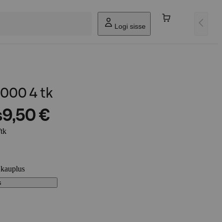
Logi sisse
000 4 tk
s
9,50 €
/tk
 kauplus
s