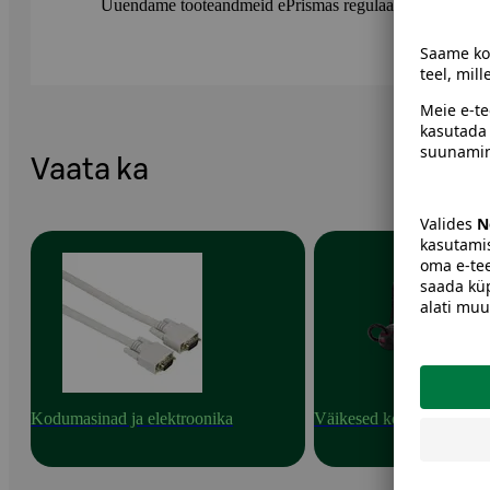
Uuendame tooteandmeid ePrismas regulaarselt. Soovitame 
Vaata ka
Kodumasinad ja elektroonika
Väikesed kodumasinad