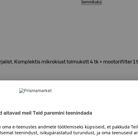
lemmikuks
alist. Komplektis mikrokiust tolmukott 4 tk + mootorifilter 1 t