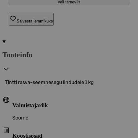
Vali tarneviis
Salvesta lemmikuks
Tooteinfo
Tintti rasva-seemnesegu lindudele 1 kg
Valmistajariik
Soome
Koostisosad