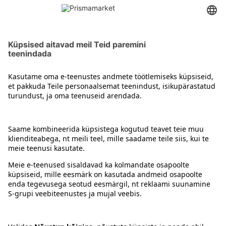
Muu lemmiklooma toit
Kontakt
Juhised
Tingimused
Prisma Konto