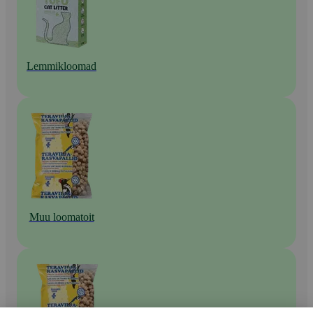
Lemmikloomad
Muu loomatoit