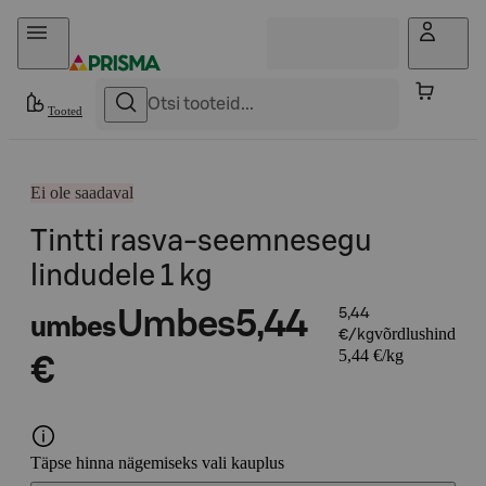
Otse sisu juurde
Tooted
Ei ole saadaval
Tintti rasva-seemnesegu
lindudele 1 kg
Umbes
5,44
5,44
umbes
võrdlushind
€/kg
5,44 €/kg
€
Täpse hinna nägemiseks vali kauplus