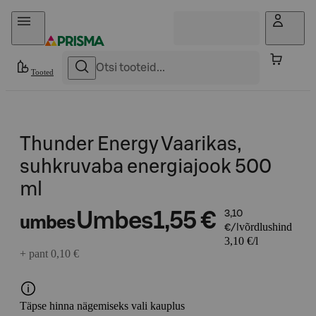
Otse sisu juurde
Tooted
Thunder Energy Vaarikas,
suhkruvaba energiajook 500
ml
Umbes
1,55 €
3,10
umbes
võrdlushind
€/l
3,10 €/l
+ pant 0,10 €
Täpse hinna nägemiseks vali kauplus