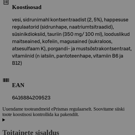
Koostisosad
vesi, sidrunimahl kontsentraadist (2, 5%), happesuse
regulaatorid (sidrunhape, naatriumtsitraadid),
süsinikdioksiid, tauriin (350 mg/ 100 ml), looduslikud
maitseained, kofeiin, magusained (sukraloos,
atsesulfaam K), porgandi- ja mustsõstrakontsentraat,
vitamiinid (n iatsiin, pantoteenhape, vitamiin B6 ja
B12)
EAN
6416884209523
Uuendame tooteandmeid ePrismas regulaarselt. Soovitame siiski
toote koostisosi kontrollida ka pakendilt.
Toitainete sisaldus