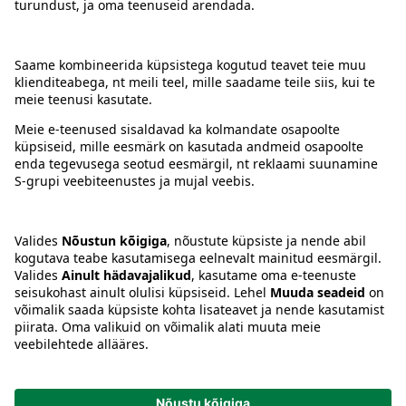
Kontakt
Juhised
Tingimused
Prisma Konto
Keel
:
ET
EN
RU
© 2025, Prisma Peremarket AS. Kõik õigused kaitstud.