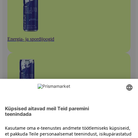
Energia- ja spordijoogid
Energiajoogid