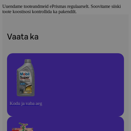
Uuendame tooteandmeid ePrismas regulaarselt. Soovitame siiski
toote koostisosi kontrollida ka pakendilt.
Vaata ka
Kodu ja vaba aeg