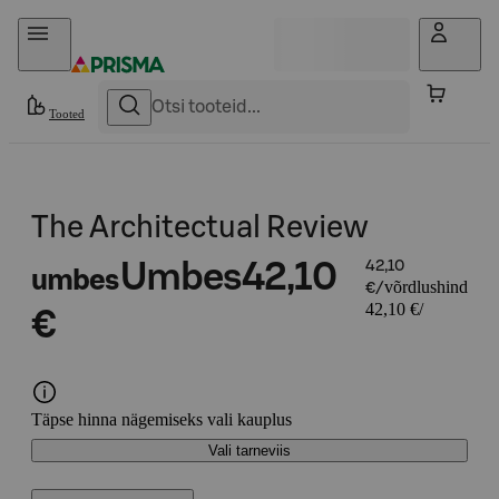
Otse sisu juurde
Tooted
The Architectual Review
Umbes
42,10
42,10
umbes
võrdlushind
€/
42,10 €/
€
Täpse hinna nägemiseks vali kauplus
Vali tarneviis