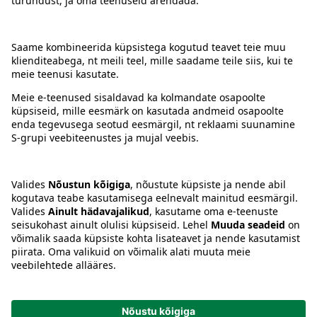
Kontakt
Juhised
Tingimused
Prisma Konto
Keel
:
ET
EN
RU
© 2025, Prisma Peremarket AS. Kõik õigused kaitstud.