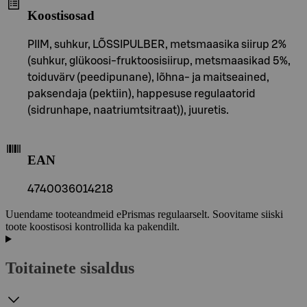
Koostisosad
PIIM, suhkur, LÕSSIPULBER, metsmaasika siirup 2%
(suhkur, glükoosi-fruktoosisiirup, metsmaasikad 5%,
toiduvärv (peedipunane), lõhna- ja maitseained,
paksendaja (pektiin), happesuse regulaatorid
(sidrunhape, naatriumtsitraat)), juuretis.
EAN
4740036014218
Uuendame tooteandmeid ePrismas regulaarselt. Soovitame siiski
toote koostisosi kontrollida ka pakendilt.
Toitainete sisaldus