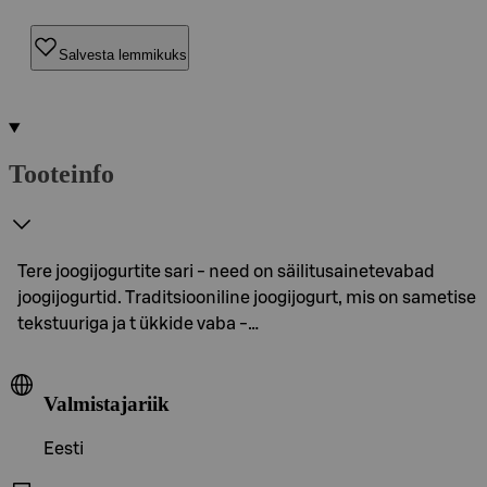
Salvesta lemmikuks
Tooteinfo
Tere joogijogurtite sari - need on säilitusainetevabad
joogijogurtid. Traditsiooniline joogijogurt, mis on sametise
tekstuuriga ja t ükkide vaba -…
Valmistajariik
Eesti