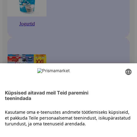
Jogurtid
Joogijogurtid
Kontakt