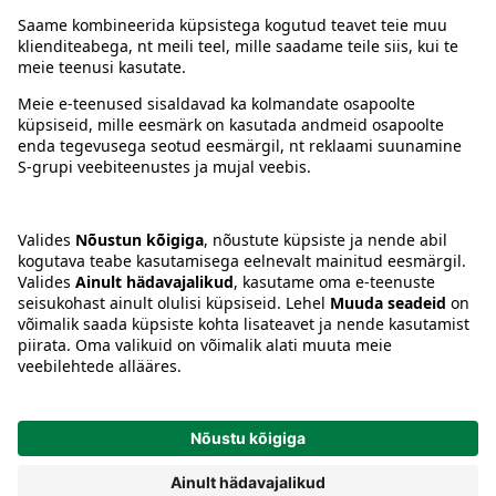
Juhised
Tingimused
Prisma Konto
Keel
:
ET
EN
RU
© 2025, Prisma Peremarket AS. Kõik õigused kaitstud.