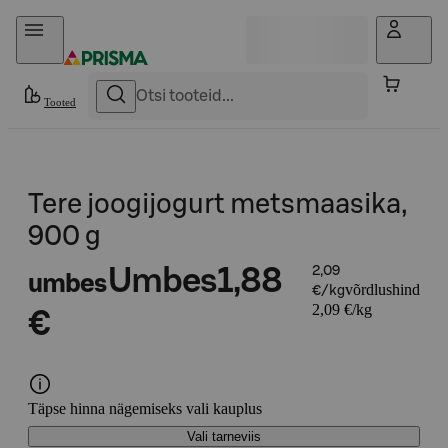
Otse sisu juurde
Tooted
Tere joogijogurt metsmaasika,
900 g
Umbes
1,88
2,09
umbes
võrdlushind
€/kg
2,09 €/kg
€
Täpse hinna nägemiseks vali kauplus
Vali tarneviis