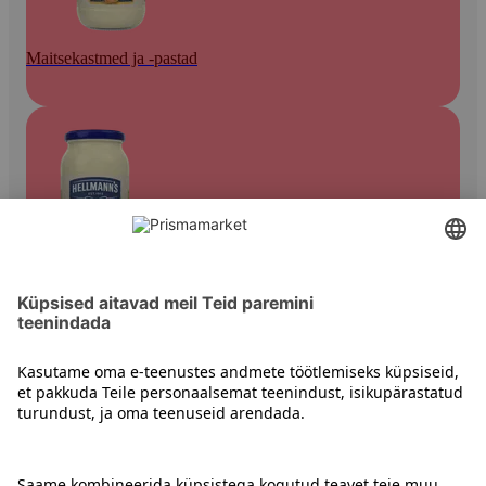
Maitsekastmed ja -pastad
Toidukastmed
Kontakt