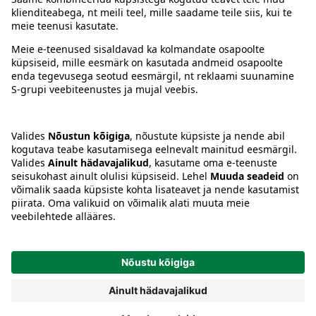
Juhised
Tingimused
Prisma Konto
Keel
:
ET
EN
RU
© 2025, Prisma Peremarket AS. Kõik õigused kaitstud.