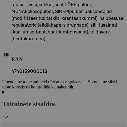
rapsiõli, vesi, suhkur, sool, LÕSSIpulber,
MUNAkollasepulber, SINEPIpulber, paksendajad
(modifitseeritud tärklis, ksantaankummi), ha ppesuse
regulaatorid (äädikhape, sidrunhape), säilitusained
(kaaliumsorbaat, naatriumbensoaat), toiduvärv
(beetakaroteen)
EAN
4740159000013
Uuendame tooteandmeid ePrismas regulaarselt. Soovitame siiski
toote koostisosi kontrollida ka pakendilt.
Toitainete sisaldus