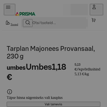
Otse sisu juurde
Tooted
Tarplan Majonees Provansaal,
230 g
Umbes
1,18
5,13
umbes
võrdlushind
€/kg
5,13 €/kg
€
Täpse hinna nägemiseks vali kauplus
Vali tarneviis