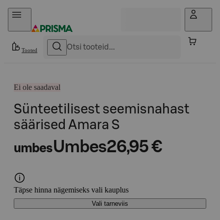
Otse sisu juurde
Tooted
Ei ole saadaval
Sünteetilisest seemisnahast
säärised Amara S
Umbes
26,95 €
umbes
Täpse hinna nägemiseks vali kauplus
Vali tarneviis