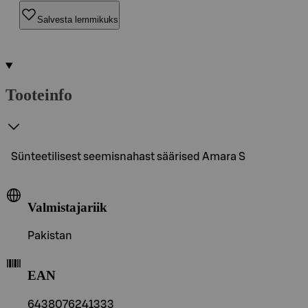
Salvesta lemmikuks
Tooteinfo
Sünteetilisest seemisnahast säärised Amara S
Valmistajariik
Pakistan
EAN
6438076241333