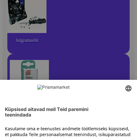
Jalgrattasõit
Muud jalgrattatarvikud