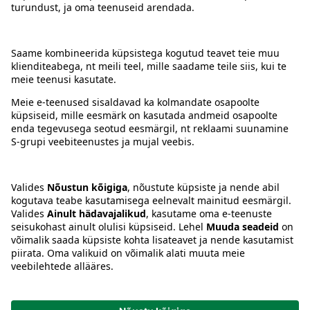
Kontakt
Juhised
Tingimused
Prisma Konto
Keel
:
ET
EN
RU
© 2025, Prisma Peremarket AS. Kõik õigused kaitstud.