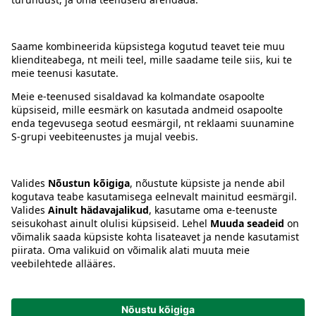
Kontakt
Juhised
Tingimused
Prisma Konto
Keel
:
ET
EN
RU
© 2025, Prisma Peremarket AS. Kõik õigused kaitstud.