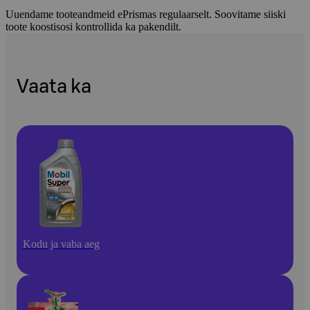
Uuendame tooteandmeid ePrismas regulaarselt. Soovitame siiski
toote koostisosi kontrollida ka pakendilt.
Vaata ka
Kodu ja vaba aeg