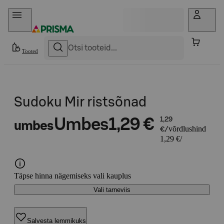
Otse sisu juurde
Tooted
Sudoku Mir ristsõnad
Umbes
1,29 €
1,29
umbes
võrdlushind
€/
1,29 €/
Täpse hinna nägemiseks vali kauplus
Vali tarneviis
Salvesta lemmikuks