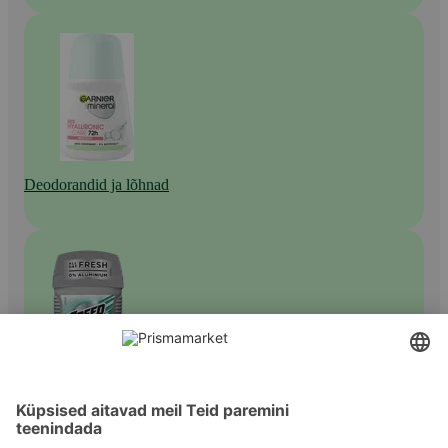
Deodorandid ja lõhnad
Meeste deodorandid