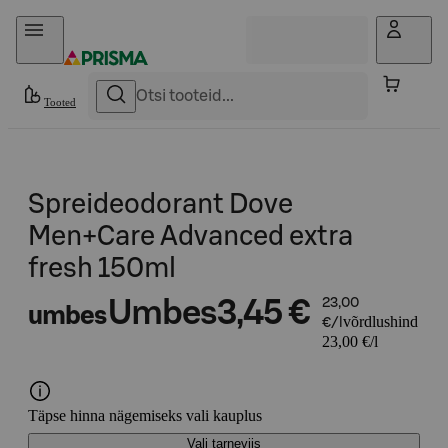
Otse sisu juurde
Tooted
Spreideodorant Dove
Men+Care Advanced extra
fresh 150ml
Umbes
3,45 €
23,00
umbes
võrdlushind
€/l
23,00 €/l
Täpse hinna nägemiseks vali kauplus
Vali tarneviis