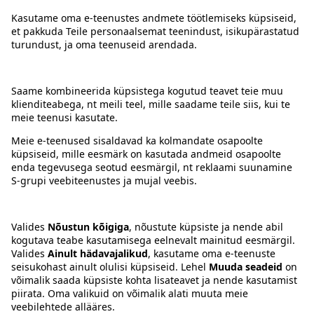
Kontakt
Juhised
Tingimused
Prisma Konto
Keel
:
ET
EN
RU