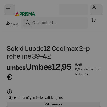
Otse sisu juurde
Tooted
Sokid Luode12 Coolmax 2-p
roheline 39-42
Umbes
12,95
6,48
umbes
võrdlushind
€/tk
6,48 €/tk
€
Täpse hinna nägemiseks vali kauplus
Vali tarneviis