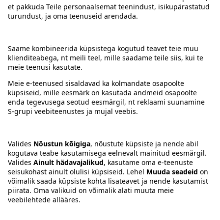
Kontakt
Juhised
Tingimused
Prisma Konto
Keel
:
ET
EN
RU
© 2025, Prisma Peremarket AS. Kõik õigused kaitstud.