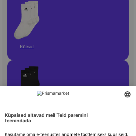
Rõivad
Meeste sokid