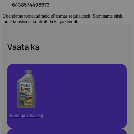
6438574498673
Uuendame tooteandmeid ePrismas regulaarselt. Soovitame siiski
toote koostisosi kontrollida ka pakendilt.
Vaata ka
Kodu ja vaba aeg