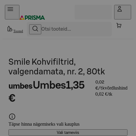
Otse sisu juurde
Tooted
Smile Kohvifiltrid,
valgendamata, nr. 2, 80tk
Umbes
1,35
0,02
umbes
võrdlushind
€/tk
0,02 €/tk
€
Täpse hinna nägemiseks vali kauplus
Vali tarneviis