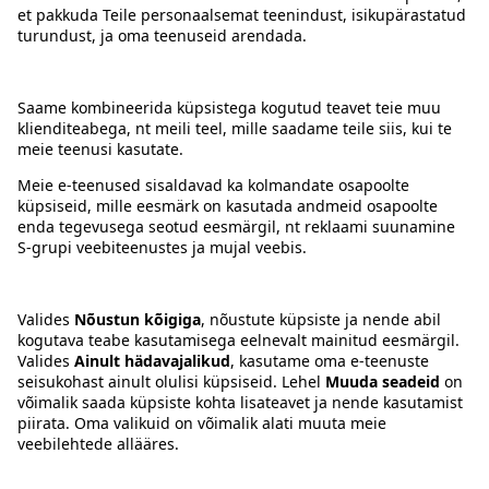
Kontakt
Juhised
Tingimused
Prisma Konto
Keel
:
ET
EN
RU
© 2025, Prisma Peremarket AS. Kõik õigused kaitstud.