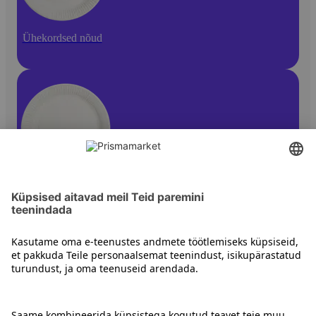
Ühekordsed nõud
Ühekordsed taldrikud
Kontakt