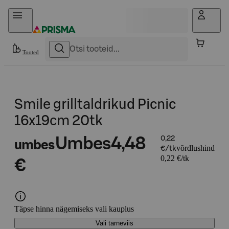
Otse sisu juurde
Tooted
Smile grilltaldrikud Picnic
16x19cm 20tk
Umbes
4,48
0,22
umbes
võrdlushind
€/tk
0,22 €/tk
€
Täpse hinna nägemiseks vali kauplus
Vali tarneviis