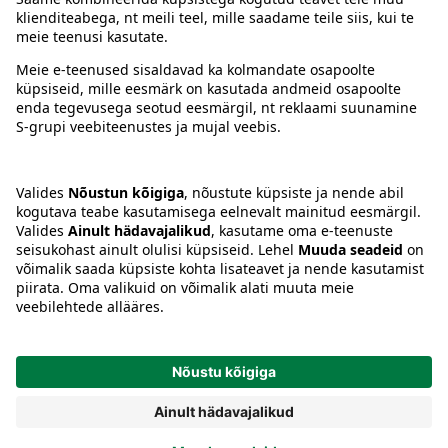
Juhised
Tingimused
Prisma Konto
Keel
:
ET
EN
RU
© 2025, Prisma Peremarket AS. Kõik õigused kaitstud.